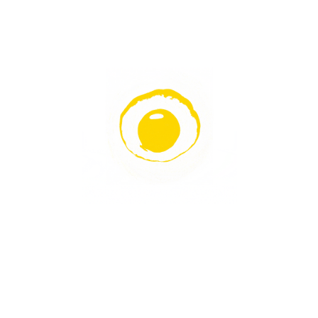
2 EL Mehl und 2 EL Tomatenmark
hinzugeben, gut verteilen und 1-2
Minuten rösten lassen. Mit Rotwein
ablöschen und Gemüsebrühe
aufgießen.
Rosmarin waschen und gemeinsam mit
den Lorbeerblättern hinzugeben. Senf,
Sojasauce und Zuckerrübensirup
ebenfalls dazu geben. 5 Minuten
köcheln lassen.
Mit Hilfe eines großen Siebs das
Gemüse herausfiltern und die
Bratensauce auffangen.