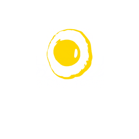
Wasser ebenfalls in den Ofen geben.
Der Wasserdampf hilft beim Aufgehen
im Ofen.
Die Buns nach ca. 18-20 min
herausnehmen und auf einem Gitter
abkühlen lassen.
NEUESTE
REZEPTE