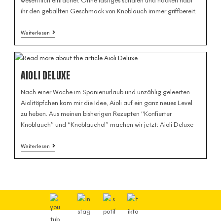
wesentlich einfacher. Ohne lästiges schälen und hacken habt
ihr den geballten Geschmack von Knoblauch immer griffbereit.
Weiterlesen
AIOLI DELUXE
Nach einer Woche im Spanienurlaub und unzählig geleerten
Aiolitöpfchen kam mir die Idee, Aioli auf ein ganz neues Level
zu heben. Aus meinen bisherigen Rezepten “Konfierter
Knoblauch” und “Knoblauchöl” machen wir jetzt: Aioli Deluxe
Weiterlesen